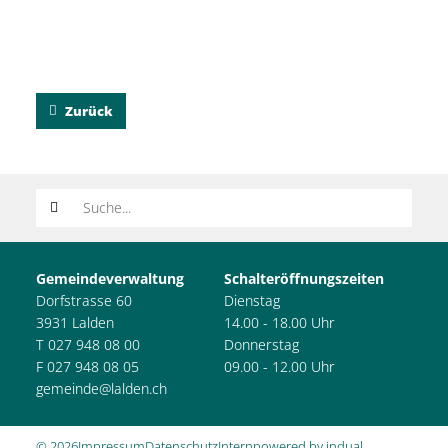
Zurück
Suchwort
Gemeindeverwaltung
Schalteröffnungszeiten
Dorfstrasse 60
Dienstag
3931 Lalden
14.00 - 18.00 Uhr
T 027 948 08 00
Donnerstag
F 027 948 08 05
09.00 - 12.00 Uhr
gemeinde@lalden.ch
© 2026
Impressum
Datenschutz
Intern
powered by indual