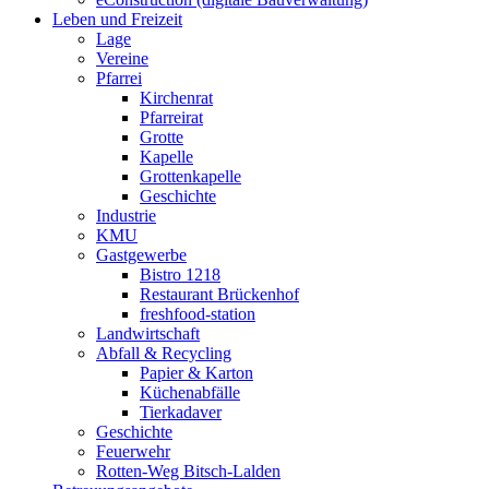
Leben und Freizeit
Lage
Vereine
Pfarrei
Kirchenrat
Pfarreirat
Grotte
Kapelle
Grottenkapelle
Geschichte
Industrie
KMU
Gastgewerbe
Bistro 1218
Restaurant Brückenhof
freshfood-station
Landwirtschaft
Abfall & Recycling
Papier & Karton
Küchenabfälle
Tierkadaver
Geschichte
Feuerwehr
Rotten-Weg Bitsch-Lalden