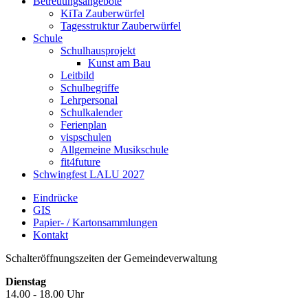
Betreuungsangebote
KiTa Zauberwürfel
Tagesstruktur Zauberwürfel
Schule
Schulhausprojekt
Kunst am Bau
Leitbild
Schulbegriffe
Lehrpersonal
Schulkalender
Ferienplan
vispschulen
Allgemeine Musikschule
fit4future
Schwingfest LALU 2027
Eindrücke
GIS
Papier- / Kartonsammlungen
Kontakt
Schalteröffnungszeiten der Gemeindeverwaltung
Dienstag
14.00 - 18.00 Uhr