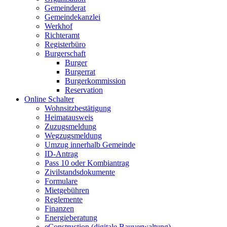
Gemeinderat
Gemeindekanzlei
Werkhof
Richteramt
Registerbüro
Burgerschaft
Burger
Burgerrat
Burgerkommission
Reservation
Online Schalter
Wohnsitzbestätigung
Heimatausweis
Zuzugsmeldung
Wegzugsmeldung
Umzug innerhalb Gemeinde
ID-Antrag
Pass 10 oder Kombiantrag
Zivilstandsdokumente
Formulare
Mietgebühren
Reglemente
Finanzen
Energieberatung
eConstruction (digitale Bauverwaltung)