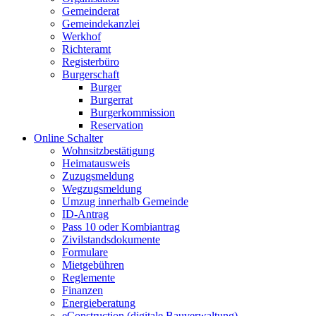
Gemeinderat
Gemeindekanzlei
Werkhof
Richteramt
Registerbüro
Burgerschaft
Burger
Burgerrat
Burgerkommission
Reservation
Online Schalter
Wohnsitzbestätigung
Heimatausweis
Zuzugsmeldung
Wegzugsmeldung
Umzug innerhalb Gemeinde
ID-Antrag
Pass 10 oder Kombiantrag
Zivilstandsdokumente
Formulare
Mietgebühren
Reglemente
Finanzen
Energieberatung
eConstruction (digitale Bauverwaltung)