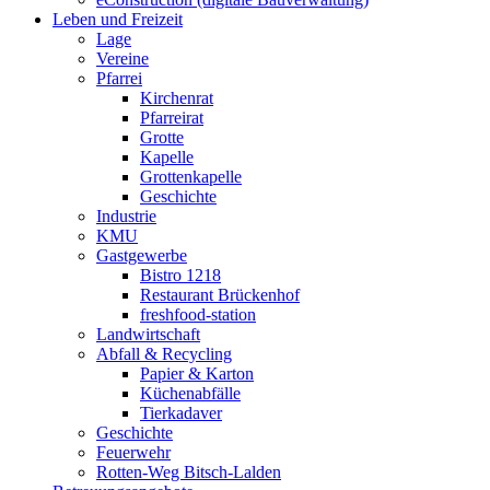
Leben und Freizeit
Lage
Vereine
Pfarrei
Kirchenrat
Pfarreirat
Grotte
Kapelle
Grottenkapelle
Geschichte
Industrie
KMU
Gastgewerbe
Bistro 1218
Restaurant Brückenhof
freshfood-station
Landwirtschaft
Abfall & Recycling
Papier & Karton
Küchenabfälle
Tierkadaver
Geschichte
Feuerwehr
Rotten-Weg Bitsch-Lalden