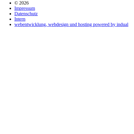
© 2026
Impressum
Datenschutz
Intern
webentwicklung, webdesign und hosting
powered by indual