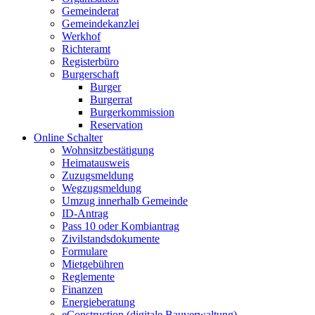
Gemeinderat
Gemeindekanzlei
Werkhof
Richteramt
Registerbüro
Burgerschaft
Burger
Burgerrat
Burgerkommission
Reservation
Online Schalter
Wohnsitzbestätigung
Heimatausweis
Zuzugsmeldung
Wegzugsmeldung
Umzug innerhalb Gemeinde
ID-Antrag
Pass 10 oder Kombiantrag
Zivilstandsdokumente
Formulare
Mietgebühren
Reglemente
Finanzen
Energieberatung
eConstruction (digitale Bauverwaltung)