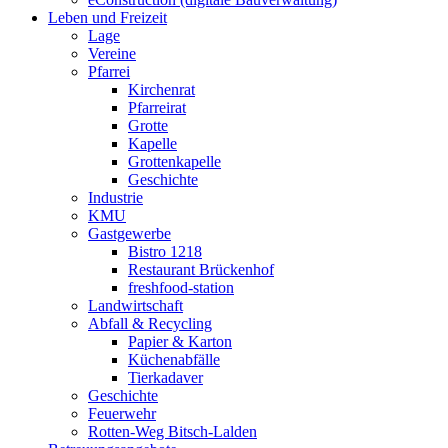
Leben und Freizeit
Lage
Vereine
Pfarrei
Kirchenrat
Pfarreirat
Grotte
Kapelle
Grottenkapelle
Geschichte
Industrie
KMU
Gastgewerbe
Bistro 1218
Restaurant Brückenhof
freshfood-station
Landwirtschaft
Abfall & Recycling
Papier & Karton
Küchenabfälle
Tierkadaver
Geschichte
Feuerwehr
Rotten-Weg Bitsch-Lalden