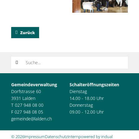
Zurück
Suchwort
Gemeindeverwaltung
Schalteröffnungszeiten
Dorfstrasse 60
Dienstag
3931 Lalden
14.00 - 18.00 Uhr
T 027 948 08 00
Donnerstag
F 027 948 08 05
09.00 - 12.00 Uhr
gemeinde@lalden.ch
© 2026
Impressum
Datenschutz
Intern
powered by indual