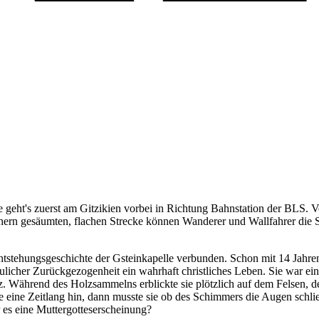
e geht's zuerst am Gitzikien vorbei in Richtung Bahnstation der BLS.
ern gesäumten, flachen Strecke können Wanderer und Wallfahrer die Sc
tstehungsgeschichte der Gsteinkapelle verbunden. Schon mit 14 Jahren 
äulicher Zurückgezogenheit ein wahrhaft christliches Leben. Sie war ei
z. Während des Holzsammelns erblickte sie plötzlich auf dem Felsen, 
 eine Zeitlang hin, dann musste sie ob des Schimmers die Augen schlies
 es eine Muttergotteserscheinung?