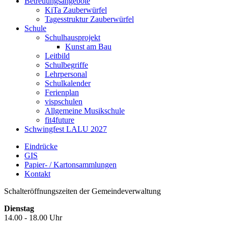
Betreuungsangebote
KiTa Zauberwürfel
Tagesstruktur Zauberwürfel
Schule
Schulhausprojekt
Kunst am Bau
Leitbild
Schulbegriffe
Lehrpersonal
Schulkalender
Ferienplan
vispschulen
Allgemeine Musikschule
fit4future
Schwingfest LALU 2027
Eindrücke
GIS
Papier- / Kartonsammlungen
Kontakt
Schalteröffnungszeiten der Gemeindeverwaltung
Dienstag
14.00 - 18.00 Uhr