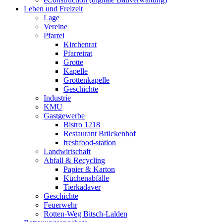
Leben und Freizeit
Lage
Vereine
Pfarrei
Kirchenrat
Pfarreirat
Grotte
Kapelle
Grottenkapelle
Geschichte
Industrie
KMU
Gastgewerbe
Bistro 1218
Restaurant Brückenhof
freshfood-station
Landwirtschaft
Abfall & Recycling
Papier & Karton
Küchenabfälle
Tierkadaver
Geschichte
Feuerwehr
Rotten-Weg Bitsch-Lalden