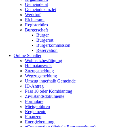
Gemeinderat
Gemeindekanzlei
Werkhof
Richteramt
Registerbüro
Burgerschaft
Burger
Burgerrat
Burgerkommission
Reservation
Online Schalter
Wohnsitzbestätigung
Heimatausweis
Zuzugsmeldung
Wegzugsmeldung
Umzug innerhalb Gemeinde
ID-Antrag
Pass 10 oder Kombiantrag
Zivilstandsdokumente
Formulare
Mietgebühren
Reglemente
Finanzen
Energieberatung
eConstruction (digitale Bauverwaltung)