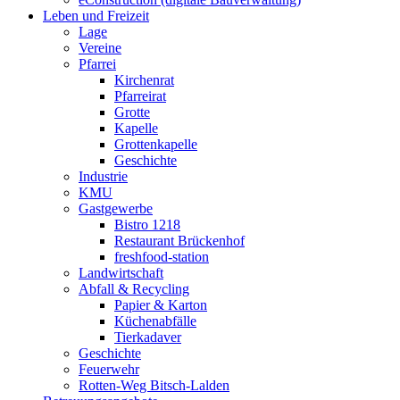
Leben und Freizeit
Lage
Vereine
Pfarrei
Kirchenrat
Pfarreirat
Grotte
Kapelle
Grottenkapelle
Geschichte
Industrie
KMU
Gastgewerbe
Bistro 1218
Restaurant Brückenhof
freshfood-station
Landwirtschaft
Abfall & Recycling
Papier & Karton
Küchenabfälle
Tierkadaver
Geschichte
Feuerwehr
Rotten-Weg Bitsch-Lalden