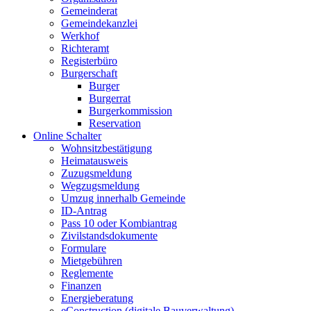
Gemeinderat
Gemeindekanzlei
Werkhof
Richteramt
Registerbüro
Burgerschaft
Burger
Burgerrat
Burgerkommission
Reservation
Online Schalter
Wohnsitzbestätigung
Heimatausweis
Zuzugsmeldung
Wegzugsmeldung
Umzug innerhalb Gemeinde
ID-Antrag
Pass 10 oder Kombiantrag
Zivilstandsdokumente
Formulare
Mietgebühren
Reglemente
Finanzen
Energieberatung
eConstruction (digitale Bauverwaltung)