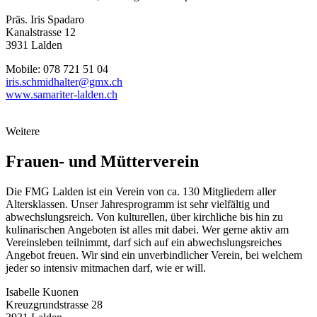
Präs. Iris Spadaro
Kanalstrasse 12
3931 Lalden
Mobile: 078 721 51 04
i
ris.schmidhalter@gmx.ch
www.samariter-lalden.ch
Weitere
Frauen- und Mütterverein
Die FMG Lalden ist ein Verein von ca. 130 Mitgliedern aller
Altersklassen. Unser Jahresprogramm ist sehr vielfältig und
abwechslungsreich. Von kulturellen, über kirchliche bis hin zu
kulinarischen Angeboten ist alles mit dabei. Wer gerne aktiv am
Vereinsleben teilnimmt, darf sich auf ein abwechslungsreiches
Angebot freuen. Wir sind ein unverbindlicher Verein, bei welchem
jeder so intensiv mitmachen darf, wie er will.
Isabelle Kuonen
Kreuzgrundstrasse 28