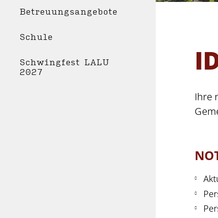
Betreuungsangebote
Schule
I
Schwingfest LALU
2027
Ihre 
Geme
NO
Akt
Per
WOH
Per