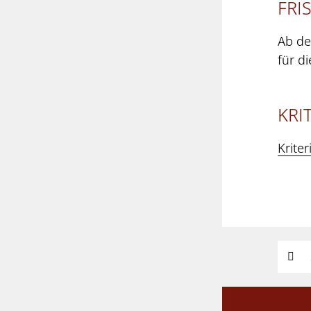
FRI
Ab de
für d
KRI
Kriter
Suchw