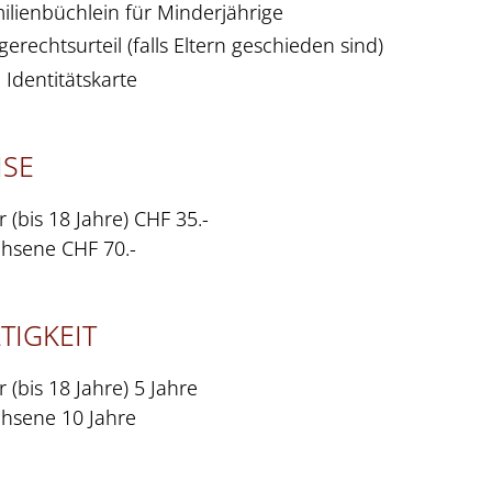
E
VEREINE
ilienbüchlein für Minderjährige
ZUGSMELDUNG
WEGZUGSM
ULHAUSPROJEKT
LEITBILD
gerechtsurteil (falls Eltern geschieden sind)
e Identitätskarte
ANISATION
RREI
GEMEINDER
INDUSTRIE
UG INNERHALB GEMEINDE
ID-ANTRAG
ULBEGRIFFE
LEHRPERSO
GESUCHE
EINDEKANZLEI
U
A ZAUBERWÜRFEL
WERKHOF
GASTGEWE
ISE
S 10 ODER KOMBIANTRAG
ZIVILSTAN
ULKALENDER
FERIENPLA
 (bis 18 Jahre) CHF 35.-
TEILUNGSBLÄTTER
HTERAMT
DWIRTSCHAFT
ESSTRUKTUR ZAUBERWÜRFEL
REGISTERB
ABFALL & R
hsene CHF 70.-
MULARE
MIETGEBÜH
PSCHULEN
ALLGEMEIN
GERSCHAFT
CHICHTE
FEUERWEH
TIGKEIT
LEMENTE
FINANZEN
4FUTURE
 (bis 18 Jahre) 5 Jahre
TEN-WEG BITSCH-LALDEN
RGIEBERATUNG
ECONSTRUCT
hsene 10 Jahre
BAUVERWA