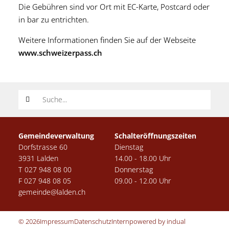
Die Gebühren sind vor Ort mit EC-Karte, Postcard oder
in bar zu entrichten.
Weitere Informationen finden Sie auf der Webseite
www.schweizerpass.ch
Suchwort
Gemeindeverwaltung
Schalteröffnungszeiten
Dorfstrasse 60
Dienstag
3931 Lalden
14.00 - 18.00 Uhr
T 027 948 08 00
Donnerstag
F 027 948 08 05
09.00 - 12.00 Uhr
gemeinde@lalden.ch
© 2026
Impressum
Datenschutz
Intern
powered by indual