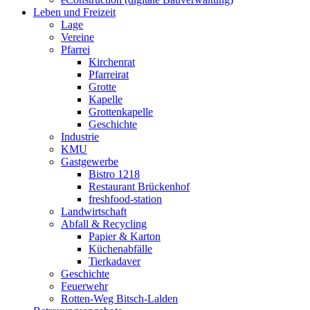
Leben und Freizeit
Lage
Vereine
Pfarrei
Kirchenrat
Pfarreirat
Grotte
Kapelle
Grottenkapelle
Geschichte
Industrie
KMU
Gastgewerbe
Bistro 1218
Restaurant Brückenhof
freshfood-station
Landwirtschaft
Abfall & Recycling
Papier & Karton
Küchenabfälle
Tierkadaver
Geschichte
Feuerwehr
Rotten-Weg Bitsch-Lalden