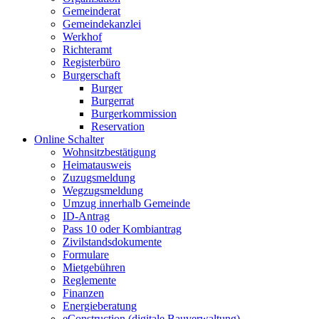
Gemeinderat
Gemeindekanzlei
Werkhof
Richteramt
Registerbüro
Burgerschaft
Burger
Burgerrat
Burgerkommission
Reservation
Online Schalter
Wohnsitzbestätigung
Heimatausweis
Zuzugsmeldung
Wegzugsmeldung
Umzug innerhalb Gemeinde
ID-Antrag
Pass 10 oder Kombiantrag
Zivilstandsdokumente
Formulare
Mietgebühren
Reglemente
Finanzen
Energieberatung
eConstruction (digitale Bauverwaltung)