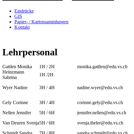
Eindrücke
GIS
Papier- / Kartonsammlungen
Kontakt
Lehrpersonal
Gattlen Monika
1H / 2H
monika.gattlen@edu.vs.ch
Heinzmann
1H /2H
Sabrina
Wyer Nadine
3H / 4H
nadine.wyer@edu.vs.ch
Gely Corinne
3H / 4H
corinne.gely@edu.vs.ch
Nellen Jennifer
5H / 6H
jennifer.nellen@edu.vs.ch
Van Deuren Svenja
5H / 6H
svenja.theler@edu.vs.ch
Schmidt Sandra
7H / 8H
sandra.schmidt@edu.vs.ch