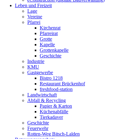
Leben und Freizeit
Lage
Vereine
Pfarrei
Kirchenrat
Pfarreirat
Grotte
Kapelle
Grottenkapelle
Geschichte
Industrie
KMU
Gastgewerbe
Bistro 1218
Restaurant Brückenhof
freshfood-station
Landwirtschaft
Abfall & Recycling
Papier & Karton
Küchenabfälle
Tierkadaver
Geschichte
Feuerwehr
Rotten-Weg Bitsch-Lalden