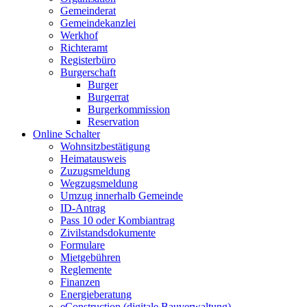
Gemeinderat
Gemeindekanzlei
Werkhof
Richteramt
Registerbüro
Burgerschaft
Burger
Burgerrat
Burgerkommission
Reservation
Online Schalter
Wohnsitzbestätigung
Heimatausweis
Zuzugsmeldung
Wegzugsmeldung
Umzug innerhalb Gemeinde
ID-Antrag
Pass 10 oder Kombiantrag
Zivilstandsdokumente
Formulare
Mietgebühren
Reglemente
Finanzen
Energieberatung
eConstruction (digitale Bauverwaltung)