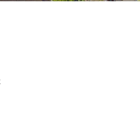
R
WEIS