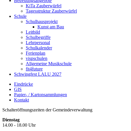
Betreuungsangebote
KiTa Zauberwürfel
Tagesstruktur Zauberwürfel
Schule
Schulhausprojekt
Kunst am Bau
Leitbild
Schulbegriffe
Lehrpersonal
Schulkalender
Ferienplan
vispschulen
Allgemeine Musikschule
fit4future
Schwingfest LALU 2027
Eindrücke
GIS
Papier- / Kartonsammlungen
Kontakt
Schalteröffnungszeiten der Gemeindeverwaltung
Dienstag
14.00 - 18.00 Uhr