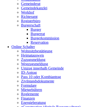
Gemeinderat
Gemeindekanzlei
Werkhof
Richteramt
Registerbüro
Burgerschaft
Burger
Burgerrat
Burgerkommission
Reservation
Online Schalter
Wohnsitzbestätigung
Heimatausweis
Zuzugsmeldung
Wegzugsmeldung
Umzug innerhalb Gemeinde
ID-Antrag
Pass 10 oder Kombiantrag
Zivilstandsdokumente
Formulare
Mietgebühren
Reglemente
Finanzen
Energieberatung
eConstruction (digitale Bauverwaltung)