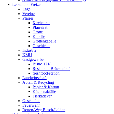
Leben und Freizeit
Lage
Vereine
Pfarrei
Kirchenrat
Pfarreirat
Grotte
Kapelle
Grottenkapelle
Geschichte
Industrie
KMU
Gastgewerbe
Bistro 1218
Restaurant Brückenhof
freshfood-station
Landwirtschaft
Abfall & Recycling
Papier & Karton
Küchenabfälle
Tierkadaver
Geschichte
Feuerwehr
Rotten-Weg Bitsch-Lalden