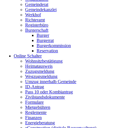
Gemeinderat
Gemeindekanzlei
Werkhof
Richteramt
Registerbüro
Burgerschaft
Burger
Burgerrat
Burgerkommission
Reservation
Online Schalter
Wohnsitzbestätigung
Heimatausweis
Zuzugsmeldung
Wegzugsmeldung
Umzug innerhalb Gemeinde
ID-Antrag
Pass 10 oder Kombiantrag
Zivilstandsdokumente
Formulare
Mietgebühren
Reglemente
Finanzen
Energieberatung
eConstruction (digitale Bauverwaltung)