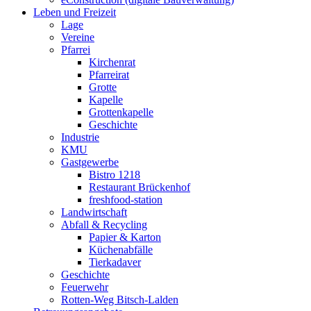
Leben und Freizeit
Lage
Vereine
Pfarrei
Kirchenrat
Pfarreirat
Grotte
Kapelle
Grottenkapelle
Geschichte
Industrie
KMU
Gastgewerbe
Bistro 1218
Restaurant Brückenhof
freshfood-station
Landwirtschaft
Abfall & Recycling
Papier & Karton
Küchenabfälle
Tierkadaver
Geschichte
Feuerwehr
Rotten-Weg Bitsch-Lalden