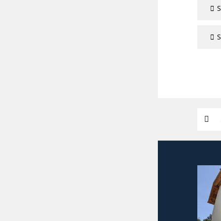
S
S
Suchw