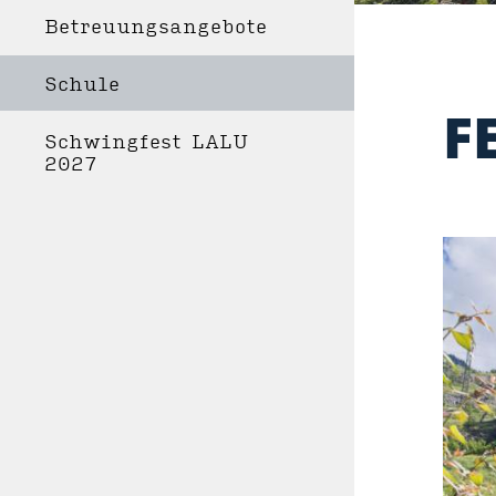
Betreuungsangebote
Schule
F
Schwingfest LALU
2027
WOH
LAG
ZU
SCH