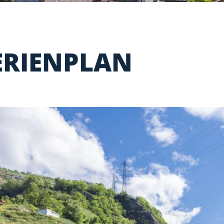
ERIENPLAN
NSITZBESTÄTIGUNG
HEIMATAUS
E
VEREINE
ZUGSMELDUNG
WEGZUGSM
ULHAUSPROJEKT
LEITBILD