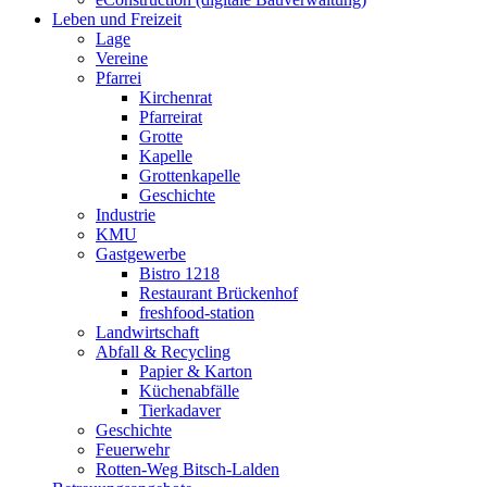
Leben und Freizeit
Lage
Vereine
Pfarrei
Kirchenrat
Pfarreirat
Grotte
Kapelle
Grottenkapelle
Geschichte
Industrie
KMU
Gastgewerbe
Bistro 1218
Restaurant Brückenhof
freshfood-station
Landwirtschaft
Abfall & Recycling
Papier & Karton
Küchenabfälle
Tierkadaver
Geschichte
Feuerwehr
Rotten-Weg Bitsch-Lalden