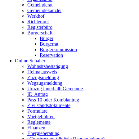
Gemeinderat
Gemeindekanzlei
Werkhof
Richteramt
Registerbüro
Burgerschaft
Burger
Burgerrat
Burgerkommission
Reservation
Online Schalter
Wohnsitzbestätigung
Heimatausweis
Zuzugsmeldung
Wegzugsmeldung
Umzug innerhalb Gemeinde
ID-Antrag
Pass 10 oder Kombiantrag
Zivilstandsdokumente
Formulare
Mietgebühren
Reglemente
Finanzen
Energieberatung
eConstruction (digitale Bauverwaltung)