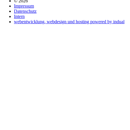
© 2026
Impressum
Datenschutz
Intern
webentwicklung, webdesign und hosting
powered by indual