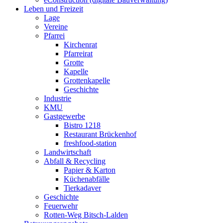
Leben und Freizeit
Lage
Vereine
Pfarrei
Kirchenrat
Pfarreirat
Grotte
Kapelle
Grottenkapelle
Geschichte
Industrie
KMU
Gastgewerbe
Bistro 1218
Restaurant Brückenhof
freshfood-station
Landwirtschaft
Abfall & Recycling
Papier & Karton
Küchenabfälle
Tierkadaver
Geschichte
Feuerwehr
Rotten-Weg Bitsch-Lalden