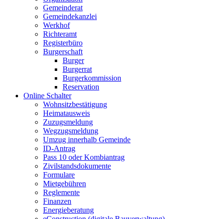
Gemeinderat
Gemeindekanzlei
Werkhof
Richteramt
Registerbüro
Burgerschaft
Burger
Burgerrat
Burgerkommission
Reservation
Online Schalter
Wohnsitzbestätigung
Heimatausweis
Zuzugsmeldung
Wegzugsmeldung
Umzug innerhalb Gemeinde
ID-Antrag
Pass 10 oder Kombiantrag
Zivilstandsdokumente
Formulare
Mietgebühren
Reglemente
Finanzen
Energieberatung
eConstruction (digitale Bauverwaltung)