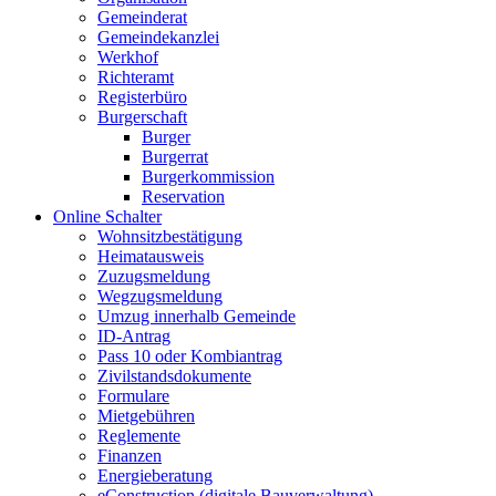
Gemeinderat
Gemeindekanzlei
Werkhof
Richteramt
Registerbüro
Burgerschaft
Burger
Burgerrat
Burgerkommission
Reservation
Online Schalter
Wohnsitzbestätigung
Heimatausweis
Zuzugsmeldung
Wegzugsmeldung
Umzug innerhalb Gemeinde
ID-Antrag
Pass 10 oder Kombiantrag
Zivilstandsdokumente
Formulare
Mietgebühren
Reglemente
Finanzen
Energieberatung
eConstruction (digitale Bauverwaltung)