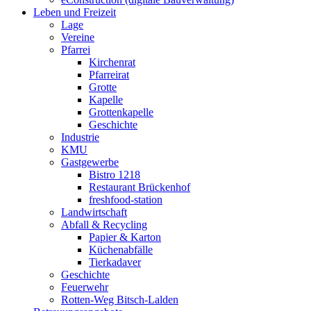
Leben und Freizeit
Lage
Vereine
Pfarrei
Kirchenrat
Pfarreirat
Grotte
Kapelle
Grottenkapelle
Geschichte
Industrie
KMU
Gastgewerbe
Bistro 1218
Restaurant Brückenhof
freshfood-station
Landwirtschaft
Abfall & Recycling
Papier & Karton
Küchenabfälle
Tierkadaver
Geschichte
Feuerwehr
Rotten-Weg Bitsch-Lalden