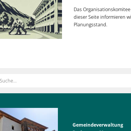
GERSCHAFT
CHICHTE
FEUERWEH
Das Organisationskomitee 
LEMENTE
FINANZEN
4FUTURE
dieser Seite informieren w
TEN-WEG BITSCH-LALDEN
Planungsstand.
RGIEBERATUNG
ECONSTRUCT
BAUVERWA
ort
Gemeindeverwaltung