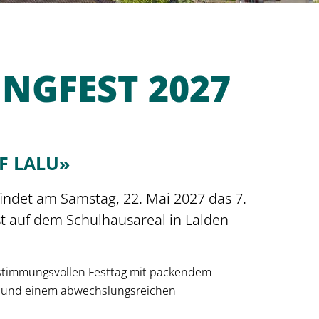
NGFEST 2027
WEIS
ELDUNG
F LALU»
AT
indet am Samstag, 22. Mai 2027 das 7.
NAL
t auf dem Schulhausareal in Lalden
RBE
DSDOKUMENTE
N
 stimmungsvollen Festtag mit packendem
ÜRO
ECYCLING
it und einem abwechslungsreichen
REN
E MUSIKSCHULE